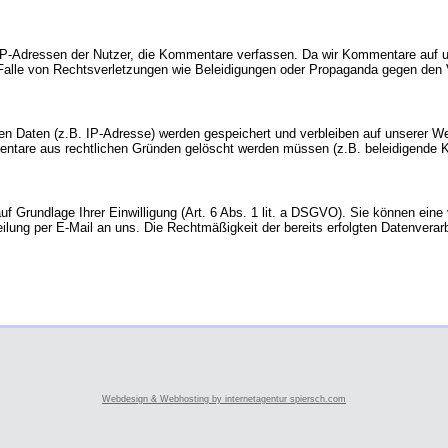
P-Adressen der Nutzer, die Kommentare verfassen. Da wir Kommentare auf uns
 Falle von Rechtsverletzungen wie Beleidigungen oder Propaganda gegen den
 Daten (z.B. IP-Adresse) werden gespeichert und verbleiben auf unserer Web
mentare aus rechtlichen Gründen gelöscht werden müssen (z.B. beleidigende
 Grundlage Ihrer Einwilligung (Art. 6 Abs. 1 lit. a DSGVO). Sie können eine vo
teilung per E-Mail an uns. Die Rechtmäßigkeit der bereits erfolgten Datenvera
Webdesign & Webhosting by internetagentur spiersch.com