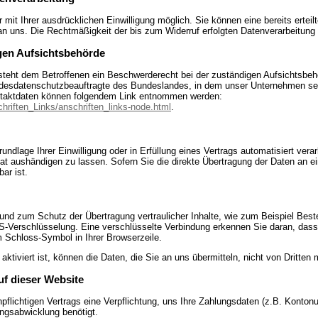
mit Ihrer ausdrücklichen Einwilligung möglich. Sie können eine bereits erteilt
 an uns. Die Rechtmäßigkeit der bis zum Widerruf erfolgten Datenverarbeitung 
gen Aufsichtsbehörde
 steht dem Betroffenen ein Beschwerderecht bei der zuständigen Aufsichtsbeh
ndesdatenschutzbeauftragte des Bundeslandes, in dem unser Unternehmen sein
ntaktdaten können folgendem Link entnommen werden:
hriften_Links/anschriften_links-node.html
.
ndlage Ihrer Einwilligung oder in Erfüllung eines Vertrags automatisiert verar
 aushändigen zu lassen. Sofern Sie die direkte Übertragung der Daten an ei
ar ist.
und zum Schutz der Übertragung vertraulicher Inhalte, wie zum Beispiel Beste
S-Verschlüsselung. Eine verschlüsselte Verbindung erkennen Sie daran, dass
em Schloss-Symbol in Ihrer Browserzeile.
tiviert ist, können die Daten, die Sie an uns übermitteln, nicht von Dritten
uf dieser Website
flichtigen Vertrags eine Verpflichtung, uns Ihre Zahlungsdaten (z.B. Konto
ungsabwicklung benötigt.