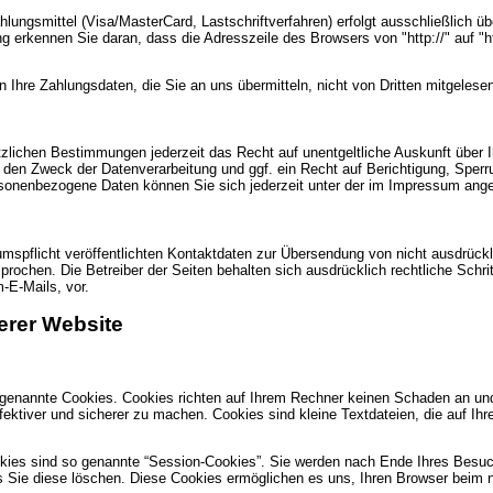
lungsmittel (Visa/MasterCard, Lastschriftverfahren) erfolgt ausschließlich ü
g erkennen Sie daran, dass die Adresszeile des Browsers von "http://" auf "
Ihre Zahlungsdaten, die Sie an uns übermitteln, nicht von Dritten mitgelese
zlichen Bestimmungen jederzeit das Recht auf unentgeltliche Auskunft über
den Zweck der Datenverarbeitung und ggf. ein Recht auf Berichtigung, Sperr
sonenbezogene Daten können Sie sich jederzeit unter der im Impressum an
spflicht veröffentlichten Kontaktdaten zur Übersendung von nicht ausdrückl
sprochen. Die Betreiber der Seiten behalten sich ausdrücklich rechtliche Schr
-E-Mails, vor.
erer Website
o genannte Cookies. Cookies richten auf Ihrem Rechner keinen Schaden an und
ffektiver und sicherer zu machen. Cookies sind kleine Textdateien, die auf Ih
kies sind so genannte “Session-Cookies”. Sie werden nach Ende Ihres Besu
is Sie diese löschen. Diese Cookies ermöglichen es uns, Ihren Browser bei