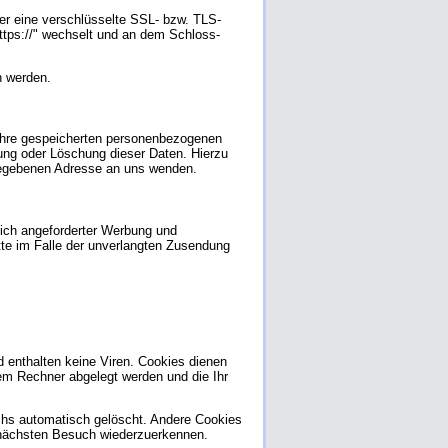
ber eine verschlüsselte SSL- bzw. TLS-
https://" wechselt und an dem Schloss-
n werden.
 Ihre gespeicherten personenbezogenen
ung oder Löschung dieser Daten. Hierzu
gegebenen Adresse an uns wenden.
ich angeforderter Werbung und
itte im Falle der unverlangten Zusendung
 enthalten keine Viren. Cookies dienen
rem Rechner abgelegt werden und die Ihr
chs automatisch gelöscht. Andere Cookies
m nächsten Besuch wiederzuerkennen.