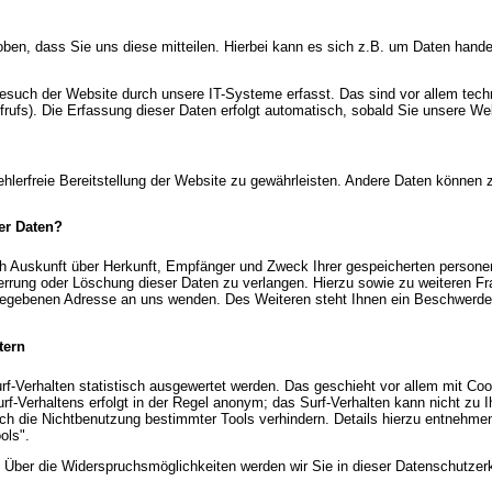
en, dass Sie uns diese mitteilen. Hierbei kann es sich z.B. um Daten handel
uch der Website durch unsere IT-Systeme erfasst. Das sind vor allem techn
rufs). Die Erfassung dieser Daten erfolgt automatisch, sobald Sie unsere Web
fehlerfreie Bereitstellung der Website zu gewährleisten. Andere Daten können 
er Daten?
ich Auskunft über Herkunft, Empfänger und Zweck Ihrer gespeicherten person
perrung oder Löschung dieser Daten zu verlangen. Hierzu sowie zu weiteren
gegebenen Adresse an uns wenden. Des Weiteren steht Ihnen ein Beschwerder
tern
f-Verhalten statistisch ausgewertet werden. Das geschieht vor allem mit Co
f-Verhaltens erfolgt in der Regel anonym; das Surf-Verhalten kann nicht zu 
rch die Nichtbenutzung bestimmter Tools verhindern. Details hierzu entnehme
ols".
 Über die Widerspruchsmöglichkeiten werden wir Sie in dieser Datenschutzerk