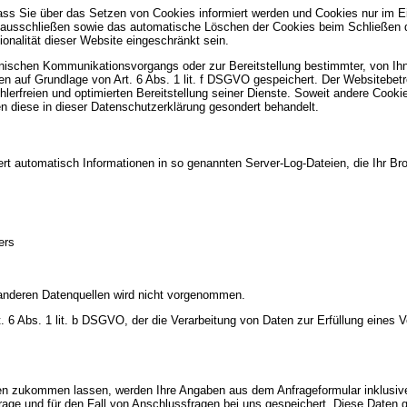
dass Sie über das Setzen von Cookies informiert werden und Cookies nur im E
l ausschließen sowie das automatische Löschen der Cookies beim Schließen d
onalität dieser Website eingeschränkt sein.
onischen Kommunikationsvorgangs oder zur Bereitstellung bestimmter, von Ih
en auf Grundlage von Art. 6 Abs. 1 lit. f DSGVO gespeichert. Der Websitebetre
lerfreien und optimierten Bereitstellung seiner Dienste. Soweit andere Cooki
n diese in dieser Datenschutzerklärung gesondert behandelt.
ert automatisch Informationen in so genannten Server-Log-Dateien, die Ihr Br
ers
nderen Datenquellen wird nicht vorgenommen.
rt. 6 Abs. 1 lit. b DSGVO, der die Verarbeitung von Daten zur Erfüllung eines
en zukommen lassen, werden Ihre Angaben aus dem Anfrageformular inklusiv
ge und für den Fall von Anschlussfragen bei uns gespeichert. Diese Daten ge