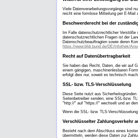
Viele Datenverarbeitungsvorgänge sind nur 
reicht eine formlose Mitteilung per E-Mail
Beschwerderecht bei der zuständi
Im Falle datenschutzrechtlicher Verstöße
datenschutzrechtlichen Fragen ist der La
Datenschutzbeauftragten sowie deren Ko
https://www.bfdi.bund.de/DE/Infothek/Ansc
Recht auf Datenübertragbarkeit
Sie haben das Recht, Daten, die wir auf Gru
einem gängigen, maschinenlesbaren Format
erfolgt dies nur, soweit es technisch machb
SSL- bzw. TLS-Verschlüsselung
Diese Seite nutzt aus Sicherheitsgründen 
Seitenbetreiber senden, eine SSL-bzw. TL
"http://" auf "https://" wechselt und an d
Wenn die SSL- bzw. TLS-Verschlüsselung ak
Verschlüsselter Zahlungsverkehr a
Besteht nach dem Abschluss eines kostenp
übermitteln, werden diese Daten zur Zahl