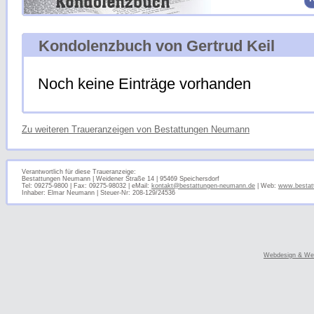
Kondolenzbuch von Gertrud Keil
Noch keine Einträge vorhanden
Zu weiteren Traueranzeigen von Bestattungen Neumann
Verantwortlich für diese Traueranzeige:
Bestattungen Neumann | Weidener Straße 14 | 95469 Speichersdorf
Tel: 09275-9800 | Fax: 09275-98032 | eMail:
kontakt@bestattungen-neumann.de
| Web:
www.bestat
Inhaber: Elmar Neumann | Steuer-Nr: 208-129/24536
Webdesign & Web