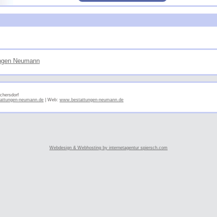
ungen Neumann
chersdorf
attungen-neumann.de
| Web:
www.bestattungen-neumann.de
Webdesign & Webhosting by internetagentur spiersch.com