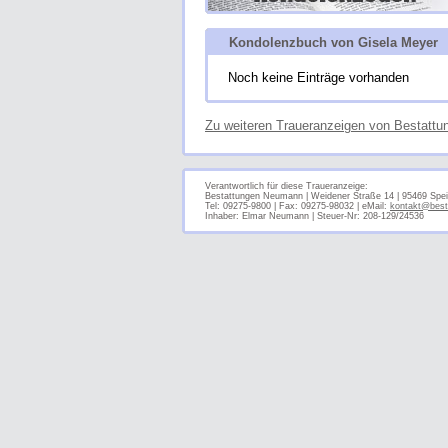
Kondolenzbuch von Gisela Meyer
Noch keine Einträge vorhanden
Zu weiteren Traueranzeigen von Bestatt
Verantwortlich für diese Traueranzeige:
Bestattungen Neumann | Weidener Straße 14 | 95469 Spei
Tel: 09275-9800 | Fax: 09275-98032 | eMail:
kontakt@best
Inhaber: Elmar Neumann | Steuer-Nr: 208-129/24536