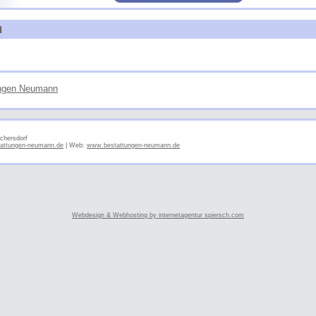
d
ungen Neumann
chersdorf
attungen-neumann.de
| Web:
www.bestattungen-neumann.de
Webdesign & Webhosting by internetagentur spiersch.com