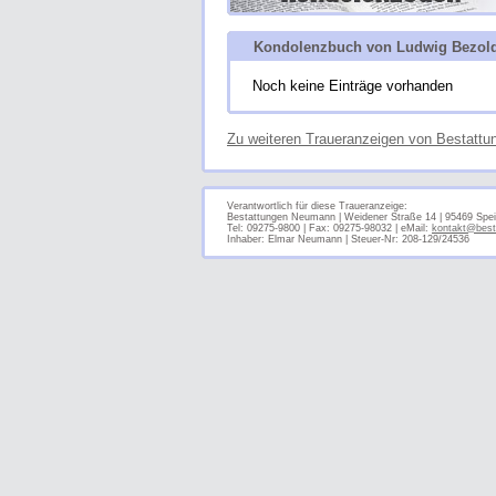
Kondolenzbuch von Ludwig Bezol
Noch keine Einträge vorhanden
Zu weiteren Traueranzeigen von Bestatt
Verantwortlich für diese Traueranzeige:
Bestattungen Neumann | Weidener Straße 14 | 95469 Spei
Tel: 09275-9800 | Fax: 09275-98032 | eMail:
kontakt@best
Inhaber: Elmar Neumann | Steuer-Nr: 208-129/24536