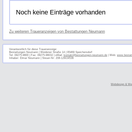
Noch keine Einträge vorhanden
Zu weiteren Traueranzeigen von Bestattungen Neumann
Verantwortlich für diese Traueranzeige:
Bestattungen Neumann | Weidener Straße 14 | 95469 Speichersdorf
Tel: 09275-9800 | Fax: 09275-98032 | eMail:
kontakt@bestattungen-neumann.de
| Web:
www.bestat
Inhaber: Elmar Neumann | Steuer-Nr: 208-129/24536
Webdesign & Web