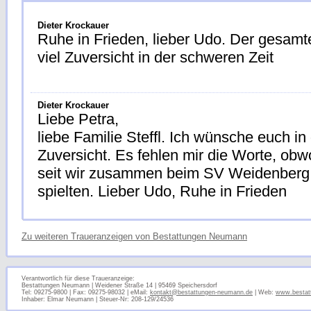
Dieter Krockauer
Ruhe in Frieden, lieber Udo. Der gesamt
viel Zuversicht in der schweren Zeit
Dieter Krockauer
Liebe Petra,
liebe Familie Steffl. Ich wünsche euch in
Zuversicht. Es fehlen mir die Worte, obwo
seit wir zusammen beim SV Weidenber
spielten. Lieber Udo, Ruhe in Frieden
Zu weiteren Traueranzeigen von Bestattungen Neumann
Verantwortlich für diese Traueranzeige:
Bestattungen Neumann | Weidener Straße 14 | 95469 Speichersdorf
Tel: 09275-9800 | Fax: 09275-98032 | eMail:
kontakt@bestattungen-neumann.de
| Web:
www.bestat
Inhaber: Elmar Neumann | Steuer-Nr: 208-129/24536